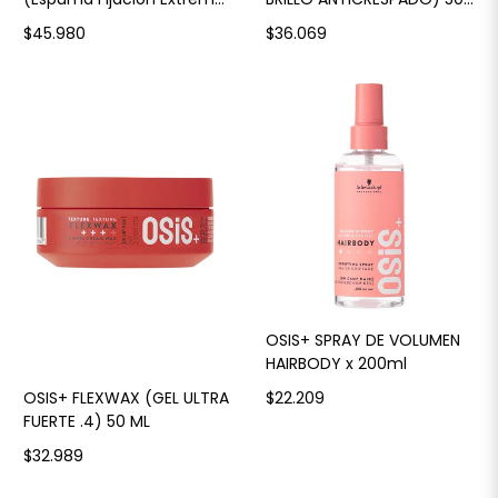
4)
ML.
$45.980
$36.069
OSIS+ SPRAY DE VOLUMEN
HAIRBODY x 200ml
OSIS+ FLEXWAX (GEL ULTRA
$22.209
FUERTE .4) 50 ML
$32.989